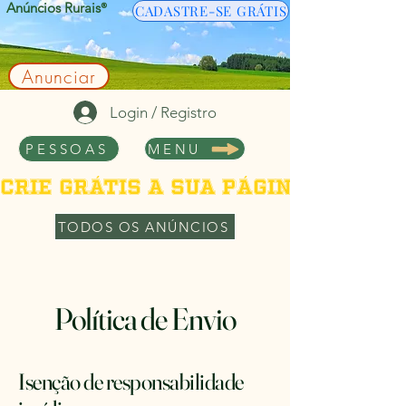
Anúncios Rurais
®
CADASTRE-SE GRÁTIS
Anunciar
Login / Registro
PESSOAS
MENU
Crie grátis a sua página de per
TODOS OS ANÚNCIOS
Política de Envio
Isenção de responsabilidade