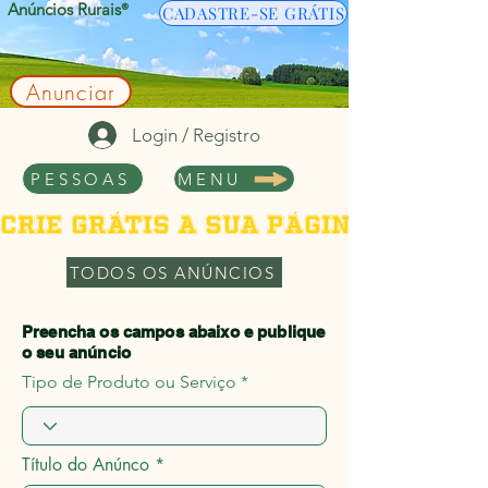
Anúncios Rurais
®
CADASTRE-SE GRÁTIS
Anunciar
Login / Registro
PESSOAS
MENU
Crie grátis a sua página de per
TODOS OS ANÚNCIOS
Preencha os campos abaixo e publique
o seu anúncio
Tipo de Produto ou Serviço
Título do Anúnco