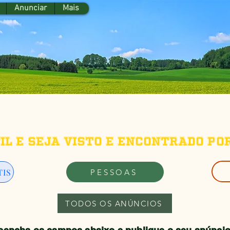
Anunciar
Mais
fil e seja visto e encontrado po
TIS
PESSOAS
TODOS OS ANÚNCIOS