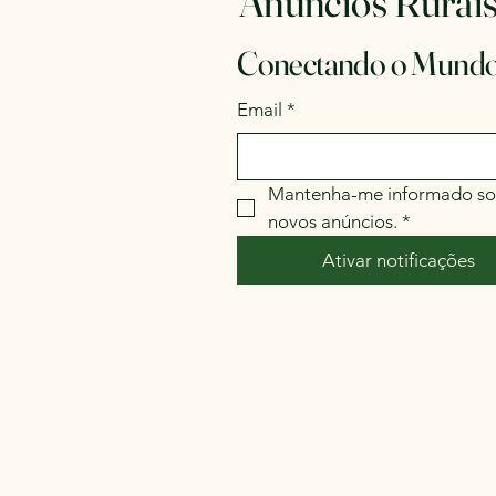
Anúncios Rurai
Conectando o Mundo
Email
*
Mantenha-me informado so
novos anúncios.
*
Ativar notificações