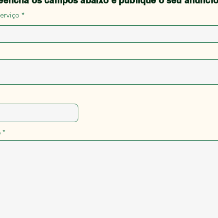
eencha os campos abaixo e publique o seu anúnci
erviço
o