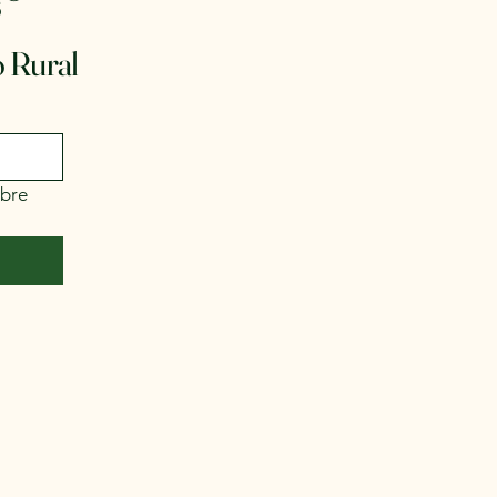
®
s
 Rural
bre 