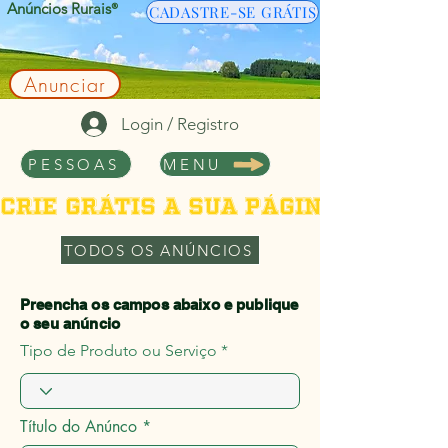
Anúncios Rurais
®
CADASTRE-SE GRÁTIS
Anunciar
Login / Registro
PESSOAS
MENU
Crie grátis a sua página de per
TODOS OS ANÚNCIOS
Preencha os campos abaixo e publique
o seu anúncio
Tipo de Produto ou Serviço
Título do Anúnco