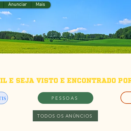
Anunciar
Mais
fil e seja visto e encontrado po
TIS
PESSOAS
TODOS OS ANÚNCIOS