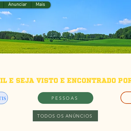
Anunciar
Mais
fil e seja visto e encontrado po
TIS
PESSOAS
TODOS OS ANÚNCIOS