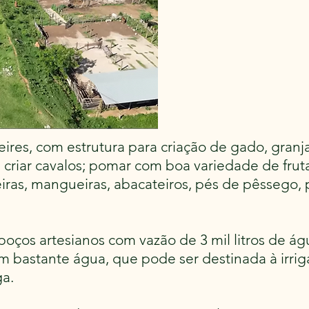
eires, com estrutura para criação de gado, granja
 criar cavalos; pomar com boa variedade de frut
eiras, mangueiras, abacateiros, pés de pêssego, 
poços artesianos com vazão de 3 mil litros de ág
om bastante água, que pode ser destinada à irri
ga.