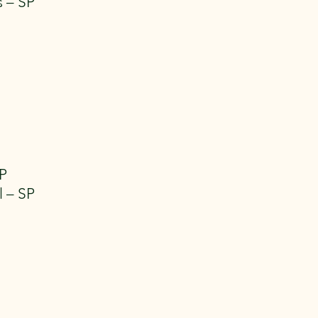
 – SP
P
l – SP