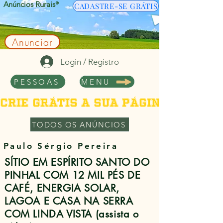
Anúncios Rurais
®
CADASTRE-SE GRÁTIS
Anunciar
Login / Registro
PESSOAS
MENU
Crie grátis a sua página de per
TODOS OS ANÚNCIOS
Paulo Sérgio Pereira
SÍTIO EM ESPÍRITO SANTO DO
PINHAL COM 12 MIL PÉS DE
CAFÉ, ENERGIA SOLAR,
LAGOA E CASA NA SERRA
COM LINDA VISTA (assista o