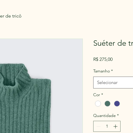
er de tricô
Suéter de t
Preço
R$ 275,00
Tamanho
*
Selecionar
Cor
*
Quantidade
*