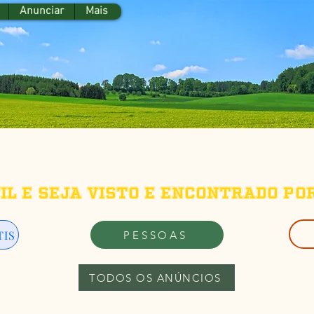
Anunciar
Mais
fil e seja visto e encontrado po
TIS
PESSOAS
TODOS OS ANÚNCIOS