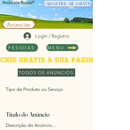
Anúncios Rurais
®
CADASTRE-SE GRÁTIS
Anunciar
Login / Registro
PESSOAS
MENU
Crie grátis a sua página de per
TODOS OS ANÚNCIOS
Tipo de Produto ou Serviço
< Back
Título do Anúncio
Descrição do Anúncio...