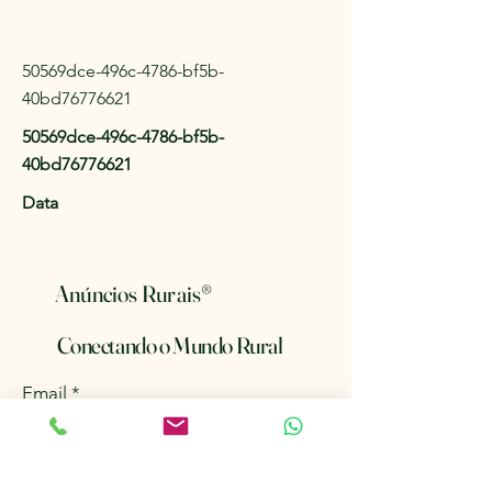
50569dce-496c-4786-bf5b-
40bd76776621
50569dce-496c-4786-bf5b-
40bd76776621
Data
Anúncios Rurais
®
Conectando o Mundo Rural
Email
*
Mantenha-me informado sobre 