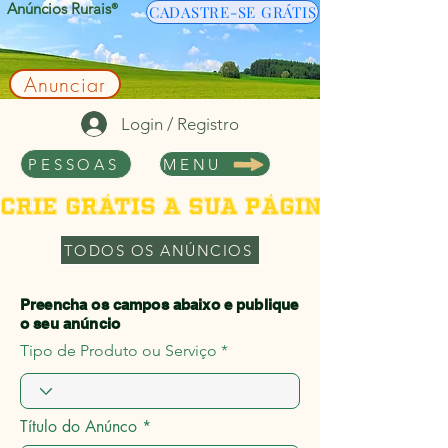
Anúncios Rurais
®
CADASTRE-SE GRÁTIS
Anunciar
Login / Registro
PESSOAS
MENU
Crie grátis a sua página de per
TODOS OS ANÚNCIOS
Preencha os campos abaixo e publique
o seu anúncio
Tipo de Produto ou Serviço
Título do Anúnco