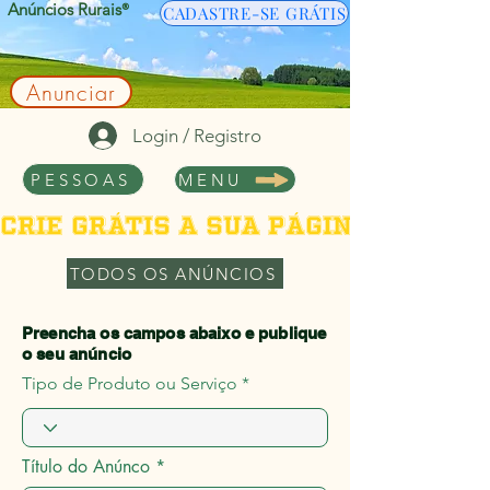
Anúncios Rurais
®
CADASTRE-SE GRÁTIS
Anunciar
Login / Registro
PESSOAS
MENU
Crie grátis a sua página de per
TODOS OS ANÚNCIOS
Preencha os campos abaixo e publique
o seu anúncio
Tipo de Produto ou Serviço
Título do Anúnco