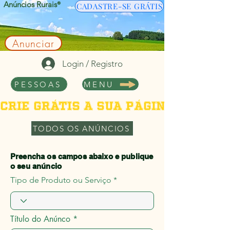
Anúncios Rurais
®
CADASTRE-SE GRÁTIS
Anunciar
Login / Registro
PESSOAS
MENU
Crie grátis a sua página de per
TODOS OS ANÚNCIOS
Preencha os campos abaixo e publique
o seu anúncio
Tipo de Produto ou Serviço
Título do Anúnco