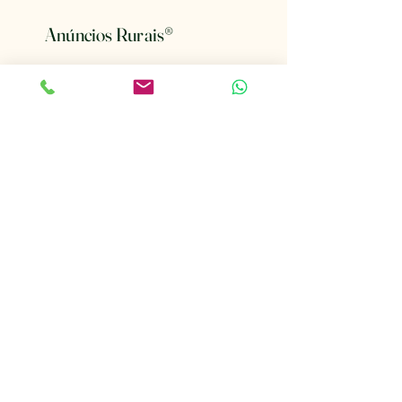
Anúncios Rurais
®
Conectando o Mundo Rural
Email
*
Mantenha-me informado sobre 
novos anúncios.
*
Ativar notificações
(19) 99952-2976