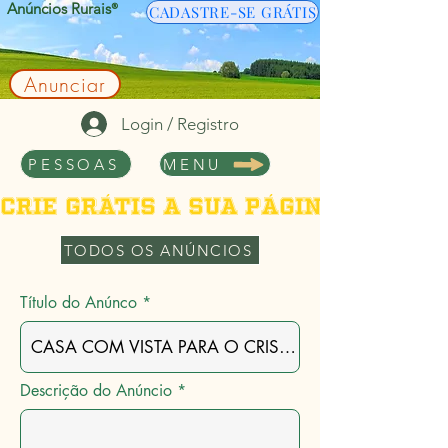
Anúncios Rurais
®
CADASTRE-SE GRÁTIS
Anunciar
Login / Registro
PESSOAS
MENU
Crie grátis a sua página de per
TODOS OS ANÚNCIOS
Título do Anúnco
Descrição do Anúncio