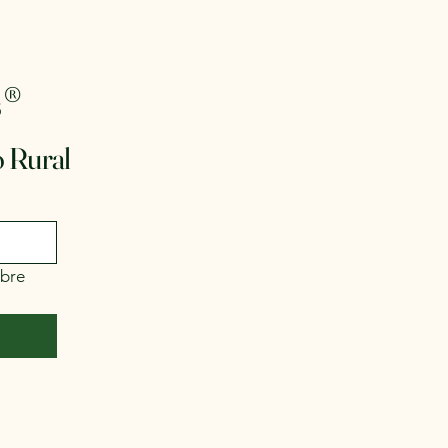
®
s
 Rural
bre 