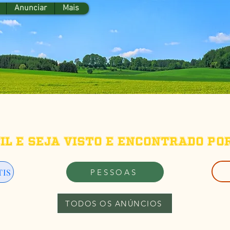
Anunciar
Mais
fil e seja visto e encontrado po
TIS
PESSOAS
TODOS OS ANÚNCIOS