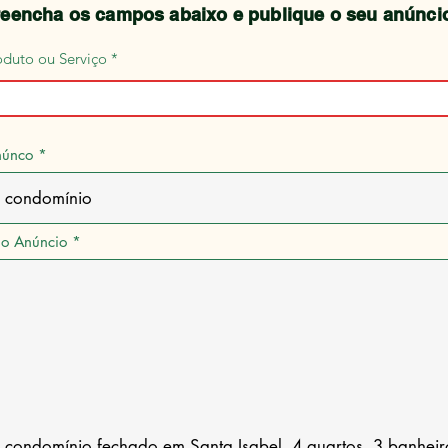
eencha os campos abaixo e publique o seu anúnci
oduto ou Serviço
núnco
do Anúncio