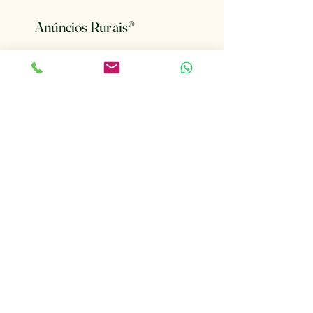
Anúncios Rurais
®
Conectando o Mundo Rural
Email
*
Mantenha-me informado sobre 
novos anúncios.
*
Ativar notificações
(19) 99952-2976