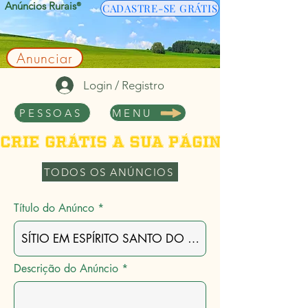
Anúncios Rurais
®
CADASTRE-SE GRÁTIS
Anunciar
Login / Registro
PESSOAS
MENU
Crie grátis a sua página de per
TODOS OS ANÚNCIOS
Título do Anúnco
Descrição do Anúncio