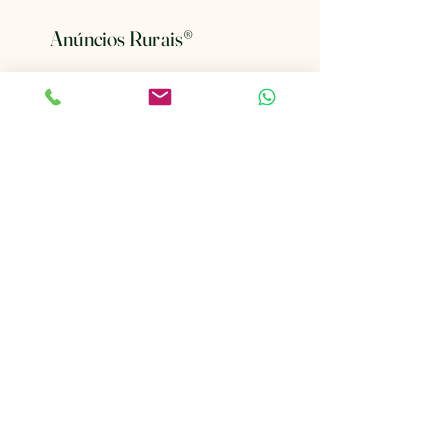
Anúncios Rurais
®
Conectando o Mundo Rural
Email
*
Mantenha-me informado sobre 
novos anúncios.
*
Ativar notificações
(19) 99952-2976