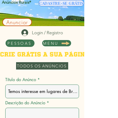
Anúncios Rurais
®
CADASTRE-SE GRÁTIS
Anunciar
Login / Registro
PESSOAS
MENU
Crie grátis a sua página de per
TODOS OS ANÚNCIOS
Título do Anúnco
Descrição do Anúncio