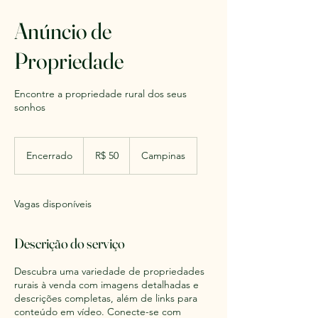
Anúncio de
Propriedade
Encontre a propriedade rural dos seus
sonhos
50
Reais
Encerrado
E
R$ 50
Campinas
brasileiros
n
c
e
Vagas disponíveis
r
r
a
Descrição do serviço
d
o
Descubra uma variedade de propriedades
rurais à venda com imagens detalhadas e
descrições completas, além de links para
conteúdo em vídeo. Conecte-se com