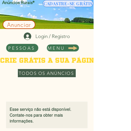
Anúncios Rurais
®
CADASTRE-SE GRÁTIS
Anunciar
Login / Registro
PESSOAS
MENU
Crie grátis a sua página de per
TODOS OS ANÚNCIOS
Esse serviço não está disponível.
Contate-nos para obter mais
informações.