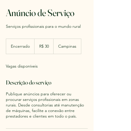
Anúncio de Serviço
Serviços profissionais para o mundo rural
30
Reais
Encerrado
E
R$ 30
Campinas
brasileiros
n
c
e
Vagas disponíveis
r
r
a
Descrição do serviço
d
o
Publique anúncios para oferecer ou
procurar serviços profissionais em zonas
rurais. Desde consultorias até manutenção
de máquinas, facilite a conexão entre
prestadores e clientes em todo o país.