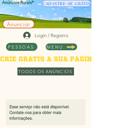
Anúncios Rurais
®
CADASTRE-SE GRÁTIS
Anunciar
Login / Registro
PESSOAS
MENU
Crie grátis a sua página de per
TODOS OS ANÚNCIOS
Esse serviço não está disponível.
Contate-nos para obter mais
informações.